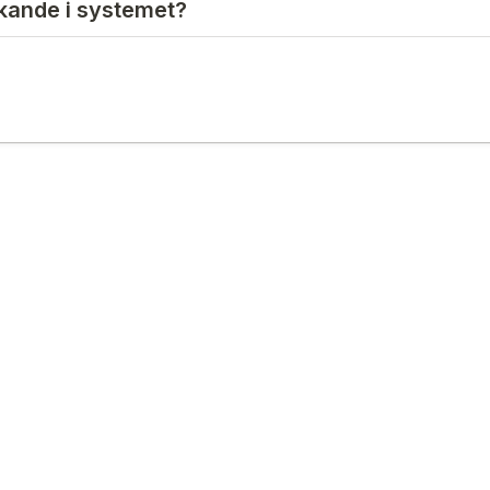
skande i systemet?
valfri). Hur upplevde du dagens sittning med mö
et?