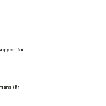
support för 
mmans (är