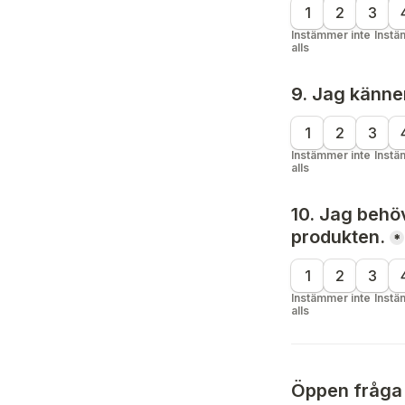
1
2
3
Instämmer inte 
Instä
alls
9. Jag känne
1
2
3
Instämmer inte 
Instä
alls
10. Jag behö
produkten.
*
1
2
3
Instämmer inte 
Instä
alls
Öppen fråga (