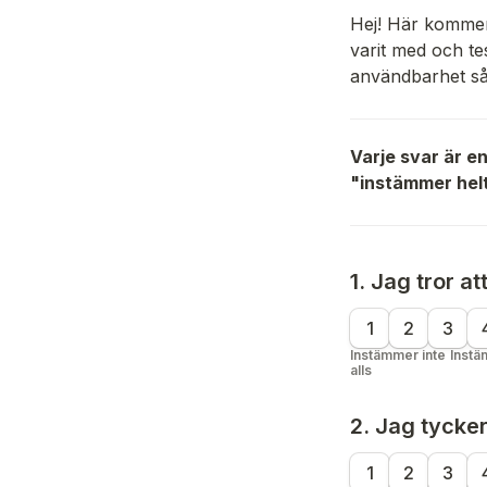
Hej! Här kommer 
varit med och tes
användbarhet så 
Varje svar är en 
"instämmer helt
1. Jag tror a
1
2
3
Instämmer inte 
Instä
alls
2. Jag tycker
1
2
3