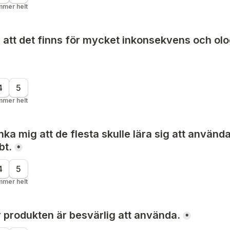
mmer helt
 att det finns för mycket inkonsekvens och olo
4
5
mmer helt
nka mig att de flesta skulle lära sig att använd
bt.
*
4
5
mmer helt
r produkten är besvärlig att använda.
*