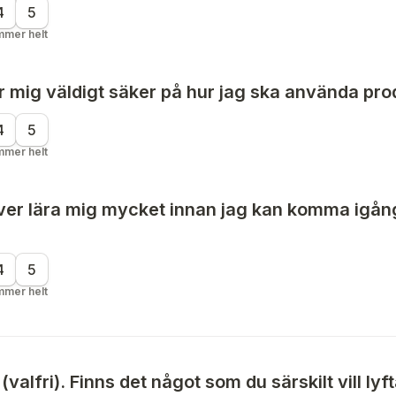
4
5
mmer helt
r mig väldigt säker på hur jag ska använda pro
4
5
mmer helt
ver lära mig mycket innan jag kan komma igån
4
5
mmer helt
valfri). Finns det något som du särskilt vill lyf