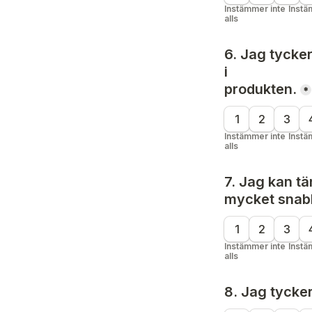
Instämmer inte 
Instä
alls
6. Jag tycker
i
produkten.
*
1
2
3
Instämmer inte 
Instä
alls
7. Jag kan tä
mycket 
snab
1
2
3
Instämmer inte 
Instä
alls
8. Jag tycke