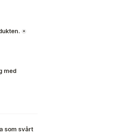
dukten.
*
g med 
ta som svårt 