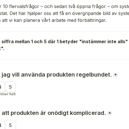
10 flervalsfrågor – och sedan två öppna frågor – om syste
tat. Det här hjälper oss att få en övergripande bild av syst
att vi kan planera vårt arbete med förbättringar.
siffra mellan 1 
och 5 där 1 betyder "instämmer inte alls"
".
tt jag vill använda produkten regelbundet.
*
4
5
mmer helt
 att produkten är onödigt komplicerad.
*
4
5