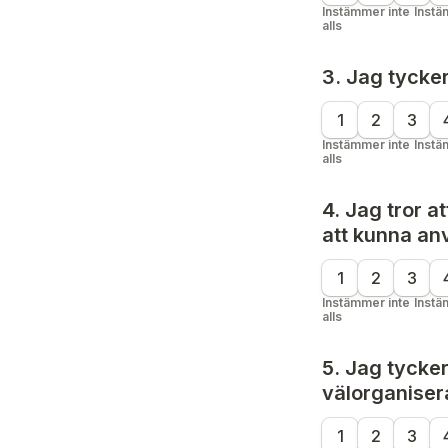
Instämmer inte 
Instä
alls
3. Jag tycker
1
2
3
Instämmer inte 
Instä
alls
4. Jag tror at
att 
kunna an
1
2
3
Instämmer inte 
Instä
alls
5. Jag tycker
välorganiser
1
2
3