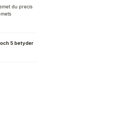
met du precis 
emets 
 och 5 betyder 