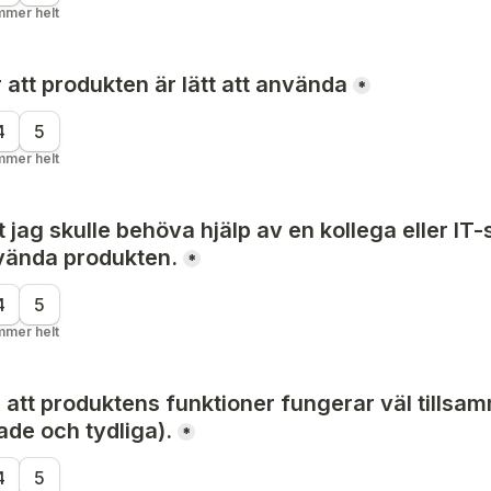
mmer helt
 att produkten är lätt att använda
*
4
5
mmer helt
t jag skulle behöva hjälp av en kollega eller IT-
vända produkten.
*
4
5
mmer helt
 att produktens funktioner fungerar väl tillsa
ade och tydliga).
*
4
5