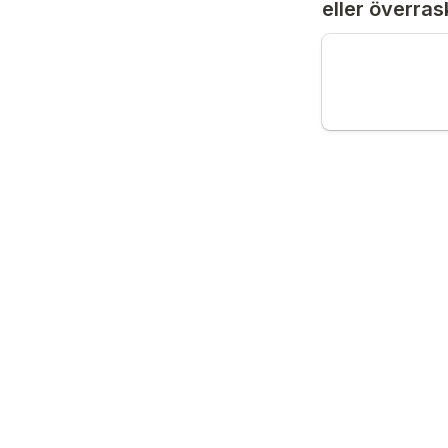
eller överra
Öppen fråga (
testa system
Ditt namn